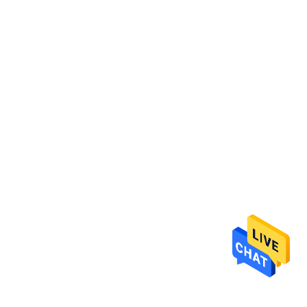
KUALITAS
HUBUNGI
KAMI
BERITA
PERMINTAAN
PENAWARAN
SITEMAP
PRIVACY
POLICY