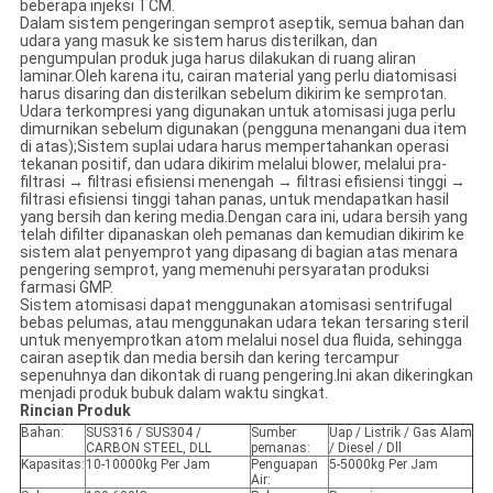
beberapa injeksi TCM.
Dalam sistem pengeringan semprot aseptik, semua bahan dan
udara yang masuk ke sistem harus disterilkan, dan
pengumpulan produk juga harus dilakukan di ruang aliran
laminar.Oleh karena itu, cairan material yang perlu diatomisasi
harus disaring dan disterilkan sebelum dikirim ke semprotan.
Udara terkompresi yang digunakan untuk atomisasi juga perlu
dimurnikan sebelum digunakan (pengguna menangani dua item
di atas);Sistem suplai udara harus mempertahankan operasi
tekanan positif, dan udara dikirim melalui blower, melalui pra-
filtrasi → filtrasi efisiensi menengah → filtrasi efisiensi tinggi →
filtrasi efisiensi tinggi tahan panas, untuk mendapatkan hasil
yang bersih dan kering media.Dengan cara ini, udara bersih yang
telah difilter dipanaskan oleh pemanas dan kemudian dikirim ke
sistem alat penyemprot yang dipasang di bagian atas menara
pengering semprot, yang memenuhi persyaratan produksi
farmasi GMP.
Sistem atomisasi dapat menggunakan atomisasi sentrifugal
bebas pelumas, atau menggunakan udara tekan tersaring steril
untuk menyemprotkan atom melalui nosel dua fluida, sehingga
cairan aseptik dan media bersih dan kering tercampur
sepenuhnya dan dikontak di ruang pengering.Ini akan dikeringkan
menjadi produk bubuk dalam waktu singkat.
Rincian Produk
Bahan:
SUS316 / SUS304 /
Sumber
Uap / Listrik / Gas Alam
CARBON STEEL, DLL
pemanas:
/ Diesel / Dll
Kapasitas:
10-10000kg Per Jam
Penguapan
5-5000kg Per Jam
Air: