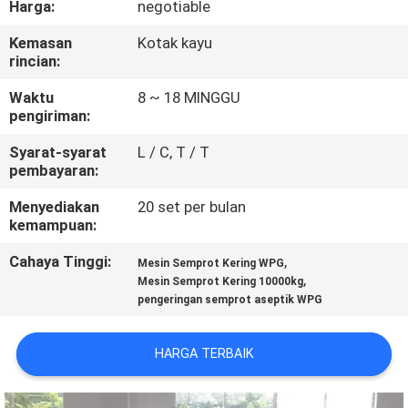
Harga:
negotiable
KUALITAS
Kemasan
Kotak kayu
rincian:
HUBUNGI
KAMI
Waktu
8 ~ 18 MINGGU
pengiriman:
Syarat-syarat
L / C, T / T
BERITA
pembayaran:
Menyediakan
20 set per bulan
PERMINTAAN
kemampuan:
PENAWARAN
Cahaya Tinggi:
,
Mesin Semprot Kering WPG
,
Mesin Semprot Kering 10000kg
pengeringan semprot aseptik WPG
SITEMAP
HARGA TERBAIK
PRIVACY
POLICY