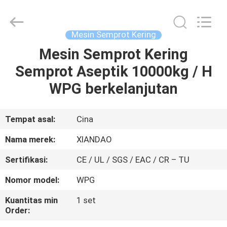
XIANDAO
Drying
Technology
Co.,
Ltd..
Mesin Semprot Kering
All
Rights
Mesin Semprot Kering
RUMAH
Reserved.
Semprot Aseptik 10000kg / H
PRODUK
WPG berkelanjutan
TENTANG
Tempat asal:
Cina
KAMI
Nama merek:
XIANDAO
Sertifikasi:
CE / UL / SGS / EAC / CR – TU
TUR
Nomor model:
WPG
PABRIK
Kuantitas min
1 set
Order:
KONTROL