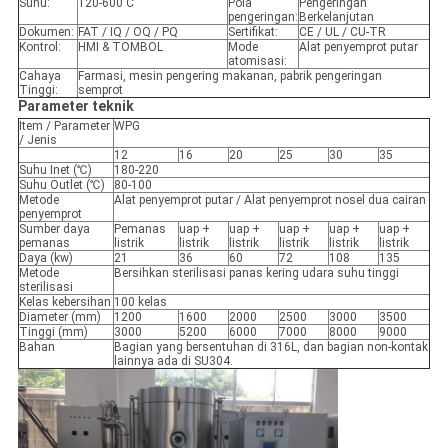
Suhu:
120-600'C
Pola
Pengeringan
pengeringan:
Berkelanjutan
Dokumen:
FAT / IQ / OQ / PQ
Sertifikat:
CE / UL / CU-TR
Kontrol:
HMI & TOMBOL
Mode
Alat penyemprot putar
atomisasi:
Cahaya
Farmasi, mesin pengering makanan, pabrik pengeringan
Tinggi:
semprot
Parameter teknik
Item / Parameter
WPG
/ Jenis
12
16
20
25
30
35
Suhu Inet (℃)
180-220
Suhu Outlet (℃)
80-100
Metode
Alat penyemprot putar / Alat penyemprot nosel dua cairan
penyemprot
Sumber daya
Pemanas
uap +
uap +
uap +
uap +
uap +
pemanas
listrik
listrik
listrik
listrik
listrik
listrik
Daya (kw)
21
36
60
72
108
135
Metode
Bersihkan sterilisasi panas kering udara suhu tinggi
sterilisasi
Kelas kebersihan
100 kelas
Diameter (mm)
1200
1600
2000
2500
3000
3500
Tinggi (mm)
3000
5200
6000
7000
8000
9000
Bahan
Bagian yang bersentuhan di 316L, dan bagian non-kontak
lainnya ada di SU304.