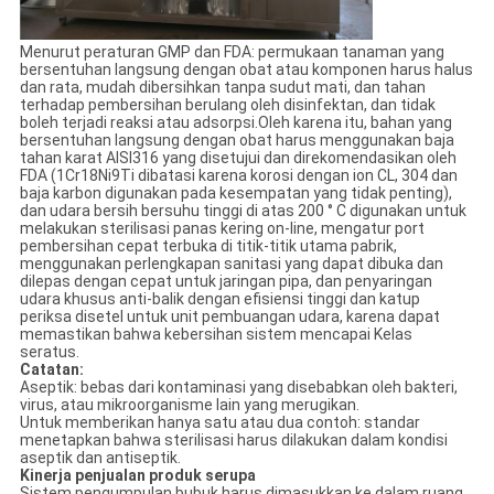
Menurut peraturan GMP dan FDA: permukaan tanaman yang
bersentuhan langsung dengan obat atau komponen harus halus
dan rata, mudah dibersihkan tanpa sudut mati, dan tahan
terhadap pembersihan berulang oleh disinfektan, dan tidak
boleh terjadi reaksi atau adsorpsi.Oleh karena itu, bahan yang
bersentuhan langsung dengan obat harus menggunakan baja
tahan karat AISI316 yang disetujui dan direkomendasikan oleh
FDA (1Cr18Ni9Ti dibatasi karena korosi dengan ion CL, 304 dan
baja karbon digunakan pada kesempatan yang tidak penting),
dan udara bersih bersuhu tinggi di atas 200 ° C digunakan untuk
melakukan sterilisasi panas kering on-line, mengatur port
pembersihan cepat terbuka di titik-titik utama pabrik,
menggunakan perlengkapan sanitasi yang dapat dibuka dan
dilepas dengan cepat untuk jaringan pipa, dan penyaringan
udara khusus anti-balik dengan efisiensi tinggi dan katup
periksa disetel untuk unit pembuangan udara, karena dapat
memastikan bahwa kebersihan sistem mencapai Kelas
seratus.
Catatan
:
Aseptik: bebas dari kontaminasi yang disebabkan oleh bakteri,
virus, atau mikroorganisme lain yang merugikan.
Untuk memberikan hanya satu atau dua contoh: standar
menetapkan bahwa sterilisasi harus dilakukan dalam kondisi
aseptik dan antiseptik.
Kinerja penjualan produk serupa
Sistem pengumpulan bubuk harus dimasukkan ke dalam ruang