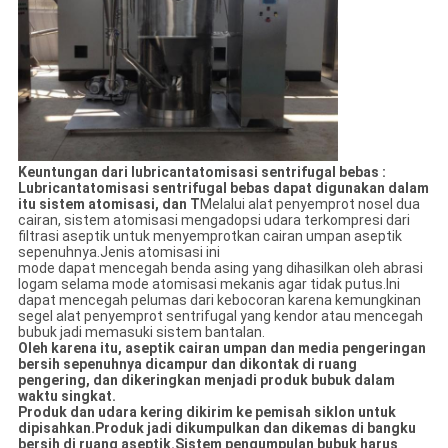
Keuntungan dari l
ubrica
nt
atomisasi sentrifugal bebas
:
Lubrica
nt
atomisasi sentrifugal bebas dapat digunakan dalam
itu
sistem atomisasi,
dan T
Melalui alat penyemprot nosel dua
cairan, sistem atomisasi mengadopsi udara terkompresi dari
filtrasi aseptik untuk menyemprotkan cairan umpan aseptik
sepenuhnya.Jenis atomisasi ini
mode dapat mencegah benda asing yang dihasilkan oleh abrasi
logam selama mode atomisasi mekanis agar tidak putus.Ini
dapat mencegah pelumas dari kebocoran karena kemungkinan
segel alat penyemprot sentrifugal yang kendor atau mencegah
bubuk jadi memasuki sistem bantalan.
Oleh karena itu,
aseptik
cairan umpan dan media pengeringan
bersih sepenuhnya dicampur dan dikontak di ruang
pengering, dan dikeringkan menjadi produk bubuk dalam
waktu singkat.
Produk dan udara kering dikirim ke pemisah siklon untuk
dipisahkan.Produk jadi dikumpulkan dan dikemas di bangku
bersih di ruang aseptik.Sistem pengumpulan bubuk harus