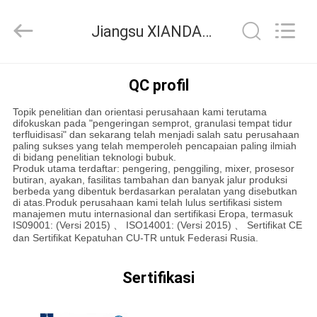
XIANDAO
Drying
Technology
Jiangsu XIANDAO Drying Technology Co., Ltd. Kontrol kualitas
Co.,
Ltd..
All
Rights
RUMAH
Reserved.
QC profil
Topik penelitian dan orientasi perusahaan kami terutama
PRODUK
difokuskan pada "pengeringan semprot, granulasi tempat tidur
terfluidisasi" dan sekarang telah menjadi salah satu perusahaan
paling sukses yang telah memperoleh pencapaian paling ilmiah
di bidang penelitian teknologi bubuk.
TENTANG
Produk utama terdaftar: pengering, penggiling, mixer, prosesor
butiran, ayakan, fasilitas tambahan dan banyak jalur produksi
KAMI
berbeda yang dibentuk berdasarkan peralatan yang disebutkan
di atas.Produk perusahaan kami telah lulus sertifikasi sistem
manajemen mutu internasional dan sertifikasi Eropa, termasuk
IS09001: (Versi 2015) 、 ISO14001: (Versi 2015) 、 Sertifikat CE
TUR
dan Sertifikat Kepatuhan CU-TR untuk Federasi Rusia.
PABRIK
Sertifikasi
KONTROL