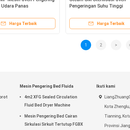
i Udara Panas
Pengeringan Suhu Tinggi
Harga Terbaik
Harga Terbaik
1
2
>
Mesin Pengering Bed Fluida
Ikuti kami
prot
4m2 XFG Sealed Circulation
LiangZhuangQi
Fluid Bed Dryer Machine
Kota Zhenglu, 
Mesin Pengering Bed Cairan
Tianning, Ko
Sirkulasi Sirkuit Tertutup FGBX
Provinsi Jian