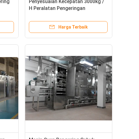
ring
Penyesuaian Kecepatan 3000kg /
H Peralatan Pengeringan
Semprotan Herbal
Harga Terbaik