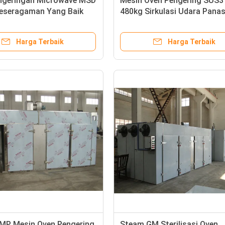
ngeringan Microwave MSD
Mesin Oven Pengering SUS3
 Keseragaman Yang Baik
480kg Sirkulasi Udara Pana
Harga Terbaik
Harga Terbaik
P Mesin Oven Pengering
Steam GM Sterilisasi Oven