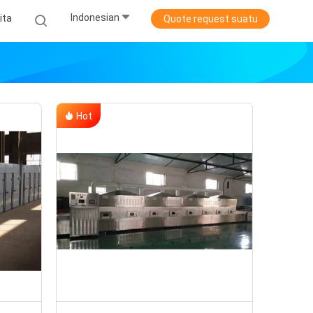
Indonesian
ita
Quote request suatu
Hot