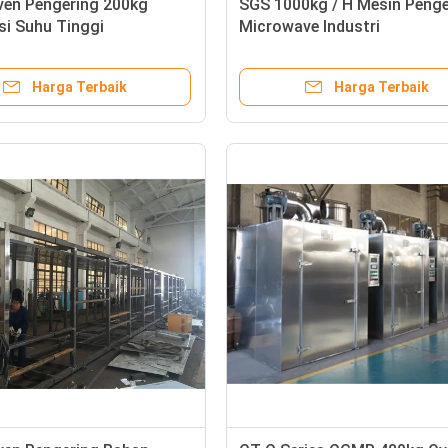
ven Pengering 200kg
SGS 1000kg / H Mesin Penge
asi Suhu Tinggi
Microwave Industri
Harga Terbaik
Harga Terbaik