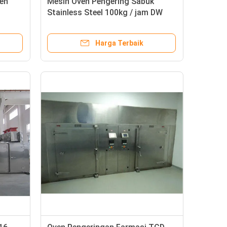
en
Mesin Oven Pengering Sabuk
Stainless Steel 100kg / jam DW
Mesh
Harga Terbaik