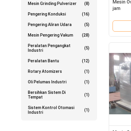
Mesin O
Mesin Grinding Pulverizer
(8)
jam
Pengering Konduksi
(16)
Pengering Aliran Udara
(5)
Mesin Pengering Vakum
(28)
Peralatan Pengangkat
(5)
Industri
Peralatan Bantu
(12)
Rotary Atomizers
(1)
Oli Pelumas Industri
(1)
Bersihkan Sistem Di
(1)
Tempat
Sistem Kontrol Otomasi
(1)
Industri