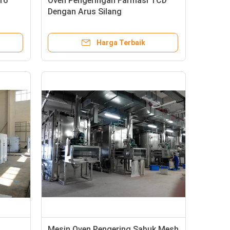
16
Oven Pengeringan Farmasi TCD
s
Dengan Arus Silang
Harga Terbaik
Mesin Oven Pengering Sabuk Mesh