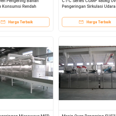
ven Pengering Bahan
CT-C Series CGMP 480kg Ov
 Konsumsi Rendah
Pengeringan Sirkulasi Udara
/ Jam
Panas
Harga Terbaik
Harga Terbaik