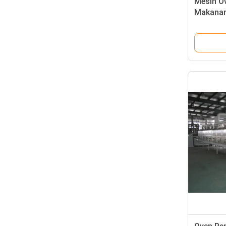
Mesin O
Makanan
3000kg 