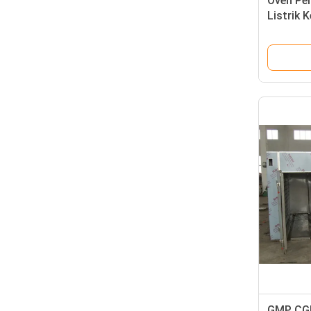
Oven Pe
Listrik
GMP CGM