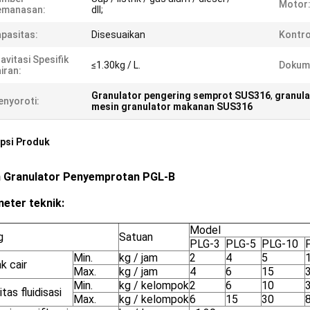
Motor
emanasan:
dll;
pasitas:
Disesuaikan
Kontro
avitasi Spesifik
≤1.30kg / L.
Dokum
iran:
Granulator pengering semprot SUS316
,
granul
nyoroti:
mesin granulator makanan SUS316
psi Produk
 Granulator Penyemprotan PGL-B
eter teknik:
Model
g
Satuan
PLG-3
PLG-5
PLG-10
Min.
kg / jam
2
4
5
k cair
Max.
kg / jam
4
6
15
Min.
kg / kelompok
2
6
10
tas fluidisasi
Max.
kg / kelompok
6
15
30