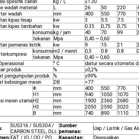
asi spesifik cairan
kg / L
≤1.30
e wadah material
L
26
50
220
ter wadah
mm
400
550
770
tan kipas hisap
kw
3
5.5
7.5
tan kipas tambahan
kw
0.35
0,75
0,75
1
konsumsi
kg / jam
40
70
99
tekanan
Mpa
0,40 ~ 0,60
tan pemanas listrik
kw
9
15
21
konsumsi
m3 / menit
0,5
0.8
0.8
0
 terkompresi
tekanan
Mpa
0,40 ~ 0,60
Operasional
° C
diatur secara otomatis d
air produk
%
≥0,2%
at pengumpulan produk
%
≥99%
at kebisingan mesin
DB
<77
Φ
mm
400
550
770
H1
mm
940
1050
1070
si mesin utama
H2
mm
1900
2360
2680
H3
mm
2050
2590
3020
B
mm
740
890
1110
SUS316 / SUS304 /
Sumber
:
Uap / Listrik / Gas A
CARBON STEEL, DLL
pemanas:
men:
FAT / IQ / OQ / PQ
Kapasitas:
Disesuaikan