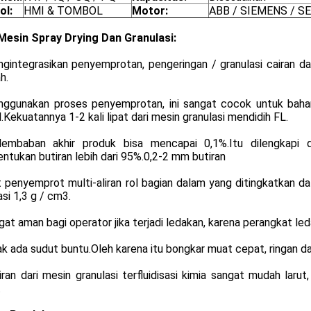
ol:
HMI & TOMBOL
Motor:
ABB / SIEMENS / S
 Mesin Spray Drying Dan Granulasi:
ngintegrasikan penyemprotan, pengeringan / granulasi cairan 
h.
nggunakan proses penyemprotan, ini sangat cocok untuk baha
.Kekuatannya 1-2 kali lipat dari mesin granulasi mendidih FL.
lembaban akhir produk bisa mencapai 0,1%.Itu dilengkapi 
tukan butiran lebih dari 95%.0,2-2 mm butiran
t penyemprot multi-aliran rol bagian dalam yang ditingkatkan 
asi 1,3 g / cm3.
gat aman bagi operator jika terjadi ledakan, karena perangkat led
ak ada sudut buntu.Oleh karena itu bongkar muat cepat, ringan 
iran dari mesin granulasi terfluidisasi kimia sangat mudah laru
.