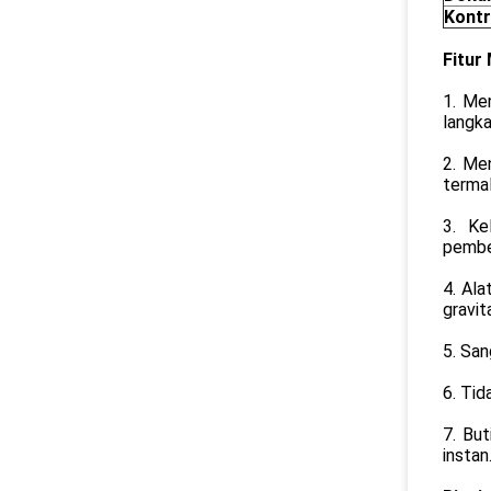
Kontr
Fitur
1. Me
langka
2. Me
termal
3. Ke
pemben
4. Ala
gravit
5. San
6. Tid
7. But
instan