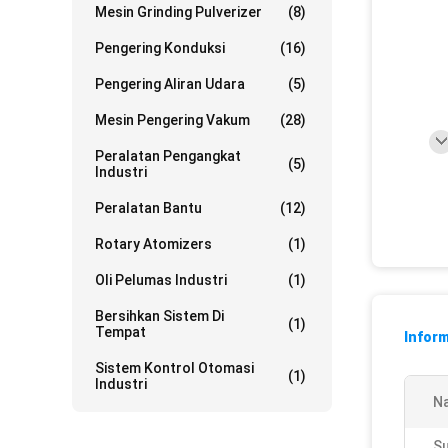
Mesin Grinding Pulverizer
(8)
Pengering Konduksi
(16)
Pengering Aliran Udara
(5)
Mesin Pengering Vakum
(28)
Peralatan Pengangkat
(5)
Industri
Peralatan Bantu
(12)
Rotary Atomizers
(1)
Oli Pelumas Industri
(1)
Bersihkan Sistem Di
(1)
Tempat
Inform
Sistem Kontrol Otomasi
(1)
Industri
N
S