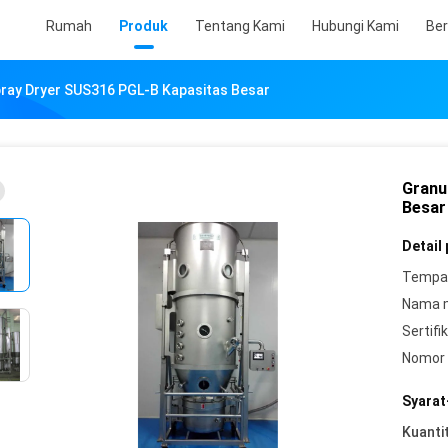
Rumah
Produk
Tentang Kami
Hubungi Kami
Ber
pray Dryer SUS316 PGL-B Kapasitas Besar
Granu
Besar
Detail
Tempat
Nama 
Sertifik
Nomor 
Syarat
Kuanti