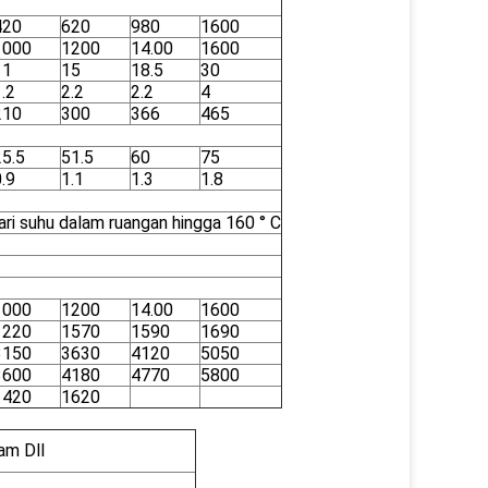
420
620
980
1600
1000
1200
14.00
1600
11
15
18.5
30
.2
2.2
2.2
4
210
300
366
465
25.5
51.5
60
75
.9
1.1
1.3
1.8
ari suhu dalam ruangan hingga 160 ° C
1000
1200
14.00
1600
1220
1570
1590
1690
3150
3630
4120
5050
3600
4180
4770
5800
1420
1620
lam Dll