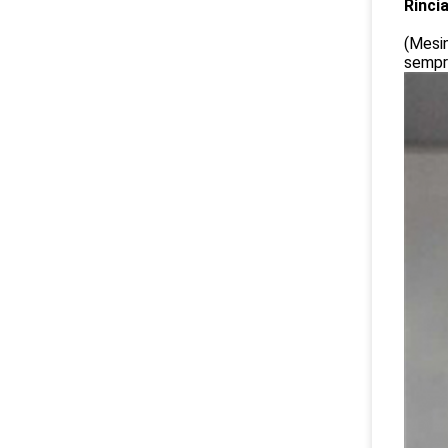
Rinci
(Mesin
sempr