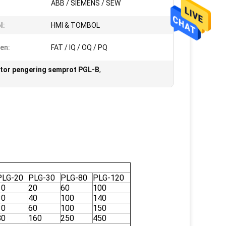
:
ABB / SIEMENS / SEW
l:
HMI & TOMBOL
en:
FAT / IQ / OQ / PQ
ator pengering semprot PGL-B
,
PLG-20
PLG-30
PLG-80
PLG-120
10
20
60
100
30
40
100
140
30
60
100
150
80
160
250
450