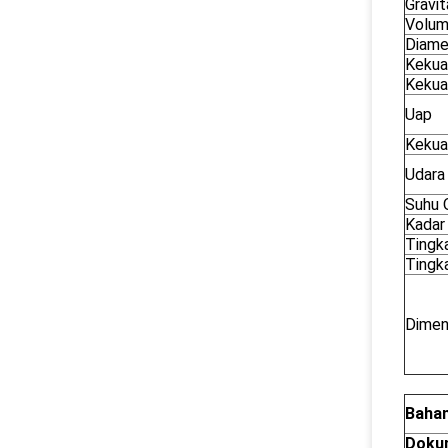
Gravit
Volum
Diame
Kekua
Kekua
Uap
Kekua
Udara
Suhu 
Kadar 
Tingk
Tingk
Dimen
Bahan
Doku