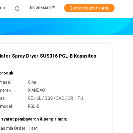
Indonesian
ita
Quote request suatu
lator Spray Dryer SUS316 PGL-B Kapasitas
 produk:
 asal:
Cina
merek:
XIANDAO
asi:
CE / UL / SGS / EAC / CR – TU
model:
PGL-B
-syarat pembayaran & pengiriman:
tas min Order:
1 set