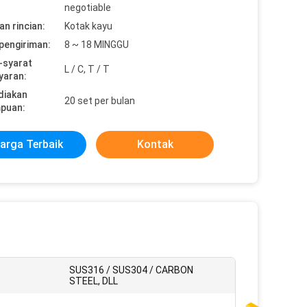
negotiable
n rincian:
Kotak kayu
pengiriman:
8 ~ 18 MINGGU
-syarat
L / C, T / T
yaran:
diakan
20 set per bulan
puan:
arga Terbaik
Kontak
SUS316 / SUS304 / CARBON
STEEL, DLL