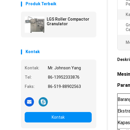
Produk Terbaik
P
Ka
LGS Roller Compactor
Granulator
Gr
Ca
Me
Kontak
Deskri
Kontak:
Mr. Johnson Yang
Mesin
Tel:
86-13952333876
Param
Faks:
86-519-88902563
Baran
Ekstra
Kontak
Kapasi