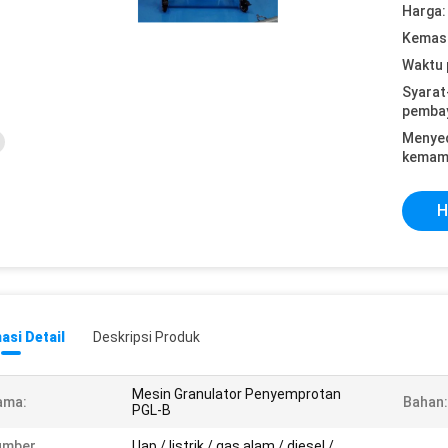
Harga:
Kemasa
Waktu 
Syarat
pemba
Menye
kemam
H
asi Detail
Deskripsi Produk
Mesin Granulator Penyemprotan
ama:
Bahan:
PGL-B
umber
Uap / listrik / gas alam / diesel /