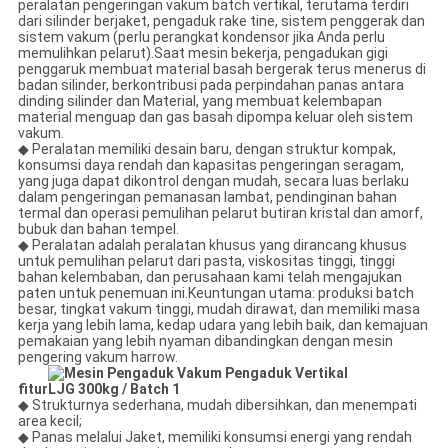
peralatan pengeringan vakum batch vertikal, terutama terdiri
dari silinder berjaket, pengaduk rake tine, sistem penggerak dan
sistem vakum (perlu perangkat kondensor jika Anda perlu
memulihkan pelarut).Saat mesin bekerja, pengadukan gigi
penggaruk membuat material basah bergerak terus menerus di
badan silinder, berkontribusi pada perpindahan panas antara
dinding silinder dan Material, yang membuat kelembapan
material menguap dan gas basah dipompa keluar oleh sistem
vakum.
◆ Peralatan memiliki desain baru, dengan struktur kompak,
konsumsi daya rendah dan kapasitas pengeringan seragam,
yang juga dapat dikontrol dengan mudah, secara luas berlaku
dalam pengeringan pemanasan lambat, pendinginan bahan
termal dan operasi pemulihan pelarut butiran kristal dan amorf,
bubuk dan bahan tempel.
◆ Peralatan adalah peralatan khusus yang dirancang khusus
untuk pemulihan pelarut dari pasta, viskositas tinggi, tinggi
bahan kelembaban, dan perusahaan kami telah mengajukan
paten untuk penemuan ini.Keuntungan utama: produksi batch
besar, tingkat vakum tinggi, mudah dirawat, dan memiliki masa
kerja yang lebih lama, kedap udara yang lebih baik, dan kemajuan
pemakaian yang lebih nyaman dibandingkan dengan mesin
pengering vakum harrow.
fitur
◆ Strukturnya sederhana, mudah dibersihkan, dan menempati
area kecil;
◆ Panas melalui Jaket, memiliki konsumsi energi yang rendah