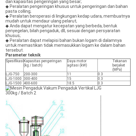
dan kapasitas pengeringan yang besar;
◆ Peralatan pengeringan khusus untuk pengeringan dan bahan
pasta colling;
◆ Peralatan beroperasi di lingkungan kedap udara, membuatnya
mudah untuk mendaur ulang pelarut;
◆ Anda dapat mengatur kecepatan yang berbeda, bentuk
penyegelan, bilah pengaduk, dll, sesuai dengan persyaratan
khusus;
◆ Peralatan dapat melapisi bahan bukan logam di dalamnya
untuk memastikan tidak memasukkan logam ke dalam bahan
tersebut.
Parameter teknik
Spesifikasi
Kapasitas pengeringan
Daya motor
Tekanan
(kg / batch)
agitasi (kW)
berjaket
(MPa)
LJG-750
200-300
11
0.3
LJG-1000
300-400
15
0.3
LJG-1500
400-600
18.5
0.3