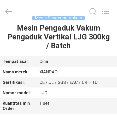
XIANDAO
Drying
Technology
Co.,
Ltd..
Mesin Pengering Vakum
All
Rights
Mesin Pengaduk Vakum
RUMAH
Reserved.
Pengaduk Vertikal LJG 300kg
PRODUK
/ Batch
TENTANG
Tempat asal:
Cina
KAMI
Nama merek:
XIANDAO
Sertifikasi:
CE / UL / SGS / EAC / CR – TU
TUR
Nomor model:
LJG
PABRIK
Kuantitas min
1 set
Order:
KONTROL