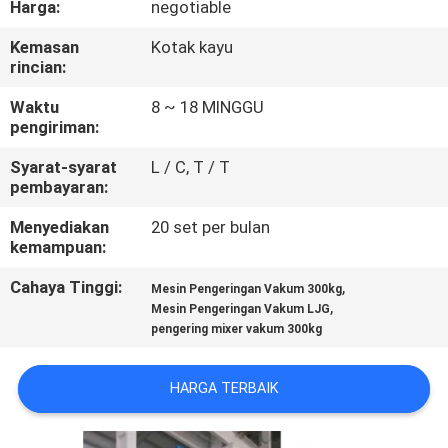
Harga:
negotiable
KUALITAS
Kemasan
Kotak kayu
rincian:
HUBUNGI
KAMI
Waktu
8 ~ 18 MINGGU
pengiriman:
Syarat-syarat
L / C, T / T
BERITA
pembayaran:
Menyediakan
20 set per bulan
PERMINTAAN
kemampuan:
PENAWARAN
Cahaya Tinggi:
,
Mesin Pengeringan Vakum 300kg
,
Mesin Pengeringan Vakum LJG
pengering mixer vakum 300kg
SITEMAP
HARGA TERBAIK
PRIVACY
POLICY