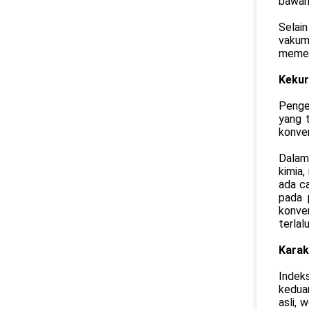
bawah 
Selain
vakum
memec
Kekur
Penger
yang 
konven
Dalam
kimia,
ada ca
pada 
konve
terlal
Karak
Indeks
keduan
asli, 