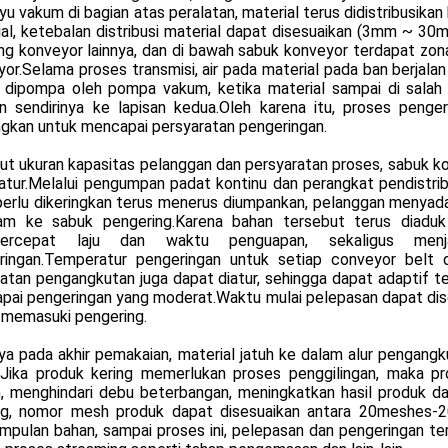
yu vakum di bagian atas peralatan, material terus didistribusika
al, ketebalan distribusi material dapat disesuaikan (3mm ~ 30
ung konveyor lainnya, dan di bawah sabuk konveyor terdapat z
or.Selama proses transmisi, air pada material pada ban berjal
 dipompa oleh pompa vakum, ketika material sampai di salah s
n sendirinya ke lapisan kedua.Oleh karena itu, proses penge
ngkan untuk mencapai persyaratan pengeringan.
ut ukuran kapasitas pelanggan dan persyaratan proses, sabuk k
iatur.Melalui pengumpan padat kontinu dan perangkat pendistri
perlu dikeringkan terus menerus diumpankan, pelanggan menyada
am ke sabuk pengering.Karena bahan tersebut terus diaduk
ercepat laju dan waktu penguapan, sekaligus men
ringan.Temperatur pengeringan untuk setiap conveyor belt 
tan pengangkutan juga dapat diatur, sehingga dapat adaptif te
pai pengeringan yang moderat.Waktu mulai pelepasan dapat dis
 memasuki pengering.
ya pada akhir pemakaian, material jatuh ke dalam alur pengangk
r.Jika produk kering memerlukan proses penggilingan, maka p
, menghindari debu beterbangan, meningkatkan hasil produk da
ing, nomor mesh produk dapat disesuaikan antara 20meshes-20
pulan bahan, sampai proses ini, pelepasan dan pengeringan ter