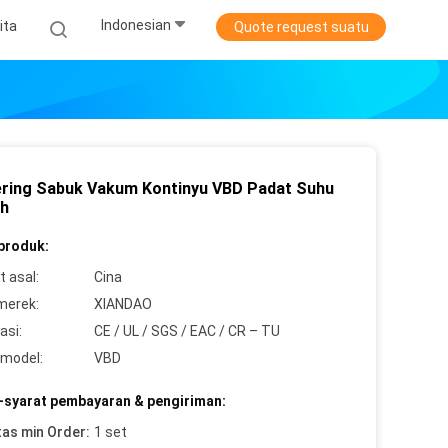
Indonesian
ita
Quote request suatu
ring Sabuk Vakum Kontinyu VBD Padat Suhu
h
 produk:
 asal:
Cina
merek:
XIANDAO
asi:
CE / UL / SGS / EAC / CR – TU
model:
VBD
-syarat pembayaran & pengiriman:
tas min Order:
1 set