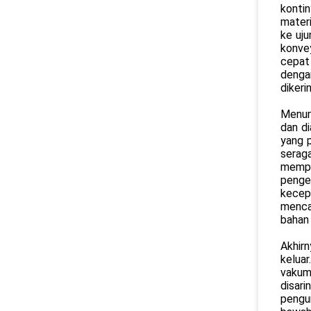
kontin
materi
ke uj
konvey
cepat
denga
dikeri
Menur
dan d
yang 
serag
memp
penge
kecepa
menca
bahan
Akhirn
kelua
vakum
disar
pengum