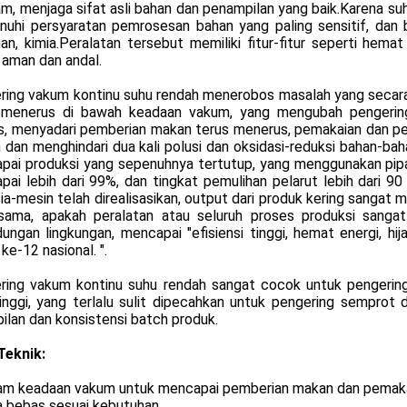
am, menjaga sifat asli bahan dan penampilan yang baik.Karena s
uhi persyaratan pemrosesan bahan yang paling sensitif, dan ba
n, kimia.Peralatan tersebut memiliki fitur-fitur seperti hemat e
, aman dan andal.
ring vakum kontinu suhu rendah menerobos masalah yang secara
 menerus di bawah keadaan vakum, yang mengubah pengering
s, menyadari pemberian makan terus menerus, pemakaian dan p
dan menghindari dua kali polusi dan oksidasi-reduksi bahan-bah
ai produksi yang sepenuhnya tertutup, yang menggunakan pipa, 
pai lebih dari 99%, dan tingkat pemulihan pelarut lebih dari 
a-mesin telah direalisasikan, output dari produk kering sangat 
sama, apakah peralatan atau seluruh proses produksi sanga
dungan lingkungan, mencapai "efisiensi tinggi, hemat energi, h
ke-12 nasional. ".
ring vakum kontinu suhu rendah sangat cocok untuk pengeringa
tinggi, yang terlalu sulit dipecahkan untuk pengering sempro
ilan dan konsistensi batch produk.
Teknik:
lam keadaan vakum untuk mencapai pemberian makan dan pemakai
a bebas sesuai kebutuhan.