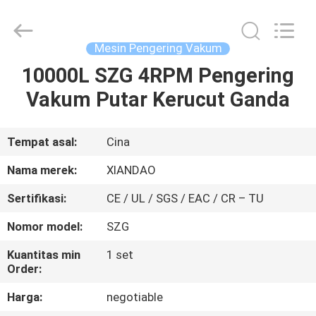
XIANDAO
Drying
Technology
Co.,
Ltd..
Mesin Pengering Vakum
All
Rights
10000L SZG 4RPM Pengering
RUMAH
Reserved.
Vakum Putar Kerucut Ganda
PRODUK
Tempat asal:
Cina
TENTANG
Nama merek:
XIANDAO
KAMI
Sertifikasi:
CE / UL / SGS / EAC / CR – TU
Nomor model:
SZG
TUR
PABRIK
Kuantitas min
1 set
Order:
Harga:
negotiable
KONTROL