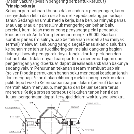
(Mesin vakum) (Mesin pengering berbentuk kerucut)
Prinsip bekerja
Sebagai perusahaan khusus dalam industri pengeringan, kami
menyediakan lebih dari seratus set kepada pelanggan setiap
tahun.Sedangkan untuk media kerja, bisa berupa minyak panas
atau uap atau air panas.Untuk mengeringkan bahan baku
perekat, kami telah merancang penyangga pelat pengaduk
khusus untuk Anda.Yang terbesar mungkin 8000L.Biarkan
sumber panas (misalnya, uap bertekanan rendah atau minyak
termal) melewati selubung yang disegel.Panas akan disalurkan
ke bahan mentah untuk dikeringkan melalui cangkang bagian
dalam;di bawah penggerak daya, tangki diputar perlahan dan
bahan baku di dalamnya dicampur terus menerus.Tujuan dari
pengeringan yang diperkuat dapat direalisasikan;bahan bakunya
sedang vakum.Penurunan tekanan steam membuat uap air
(solvent) pada permukaan bahan baku mencapai keadaan jenuh
dan menguap.Pelarut akan dibuang melalui pompa vakum dan
pulih tepat waktu.Kelembaban bagian dalam (pelarut) bahan
mentah akan menyusup, menguap dan keluar secara terus
menerus.Ketiga proses tersebut dilakukan tanpa henti dan
tujuan pengeringan dapat terwujud dalam waktu yang singkat.