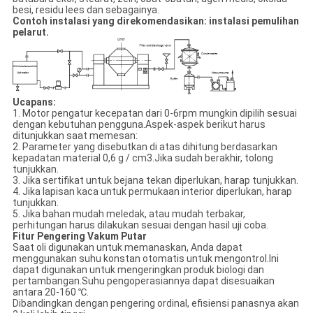
besi, residu lees dan sebagainya.
Contoh instalasi yang direkomendasikan: instalasi pemulihan
pelarut.
Ucapan
s
:
1. Motor pengatur kecepatan dari 0-6rpm mungkin dipilih sesuai
dengan kebutuhan pengguna.Aspek-aspek berikut harus
ditunjukkan saat memesan:
2. Parameter yang disebutkan di atas dihitung berdasarkan
kepadatan material 0,6 g / cm3.Jika sudah berakhir, tolong
tunjukkan.
3. Jika sertifikat untuk bejana tekan diperlukan, harap tunjukkan.
4. Jika lapisan kaca untuk permukaan interior diperlukan, harap
tunjukkan.
5. Jika bahan mudah meledak, atau mudah terbakar,
perhitungan harus dilakukan sesuai dengan hasil uji coba.
Fitur Pengering Vakum Putar
Saat oli digunakan untuk memanaskan, Anda dapat
menggunakan suhu konstan otomatis untuk mengontrol.Ini
dapat digunakan untuk mengeringkan produk biologi dan
pertambangan.Suhu pengoperasiannya dapat disesuaikan
antara 20-160 ℃.
Dibandingkan dengan pengering ordinal, efisiensi panasnya akan