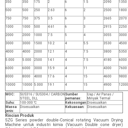
350
350
175
2
6
1.5
2090
1350
500
500
250
2.63
6
2
2500
1800
750
750
375
3.5
6
3
2665
2070
1000
1000
500
4.61
6
3
2915
2250
2000
2000
1000
7.5
5
4
3055
3000
3000
3000
1500
10.2
4
5.5
3530
4500
4000
4000
2000
12.1
4
7.5
3800
5350
5.000
5.000
2500
14.1
4
7.5
4180
6000
6000
6000
3000
15.9
4
11
4300
7600
8000
8000
4000
17.6
4
15
4600
9800
10000
10000
5.000
19.1
4
15
4900
1200
MOC
:
SUS316 / SUS304 / CARBON
Sumber
Uap / Air Panas /
STEEL, DLL
pemanas:
Minyak Termal
Suhu:
100-300 ℃
Kekosongan
:
Disesuaikan
Massa
Disesuaikan
Kekuasaan:
Disesuaikan
jenis
:
Rincian Produk
SZG Series powder double-Conical rotating Vacuum Drying
Machine untuk industri kimia (Vacuum Double cone dryer)