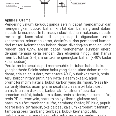
Aplikasi Utama
Pengering vakum kerucut ganda seri ini dapat mencampur dan
mengeringkan bubuk, bahan kristal dan bahan granul dalam
industri kimia, industri farmasi, industri bahan makanan, industri
metalurgi, konstruksi, dll. Juga dapat digunakan untuk
konsentrasi minuman keras, desinfeksi dan pembasmi kuman.
dari materi.Kelembaban bahan dapat dikeringkan menjadi lebih
rendah dari 0,5%. Mesin dapat menghemat sumber energi
dengan tenaga kerja rendah dan efisiensi tinggi, dan hanya
membutuhkan 2-4 jam untuk mengeringkan bahan (<40% kadar
kelembaban).
Peralatan tersebut dapat memenuhi kebutuhan bahan baku
yang berbeda.Selain bahan baku yang disebutkan dalam model
dasar, ada selaput dara, zat antara AB C, bubuk kosmetik, resin
ABS, karbon hitam putih, teh, katalis asam oksailc, agen
promotor md m, katalis, bubuk karbon yang disimpan, N-asetil-
sulfanily klorida, asam p-aminosalisilat, asam p-ftalat, dietil
anilin, titanium dioksida, karbon aktif, natrium fluosilikat,
amonium sulfat, bubuk lem silikon, resin sintesis, kalsium sulfat,
resin PP, aureomycin, natrium polaysilicate, glukosa oral,
natrium sulfat, tambang sulfat, tambang fosfor, BB blue, pupuk
fosfor leleh, tetrasiklin, oksida besi, kalsium karbonat, titanium /
tambang besi, tambang tembaga, bubuk kentang putih,
batubara ekor, stearat, zein, obat-obatan, agen medis, oksida