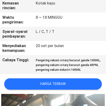
KUALITAS
Kemasan
Kotak kayu
rincian:
HUBUNGI
Waktu
8 ~ 18 MINGGU
pengiriman:
KAMI
Syarat-syarat
L / C, T / T
pembayaran:
BERITA
Menyediakan
20 set per bulan
kemampuan:
PERMINTAAN
Cahaya Tinggi:
,
Pengering vakum rotary kerucut ganda 10000L
PENAWARAN
,
pengering vakum rotary kerucut ganda 4RPM
pengering vakum industri 10000L
SITEMAP
HARGA TERBAIK
PRIVACY
POLICY