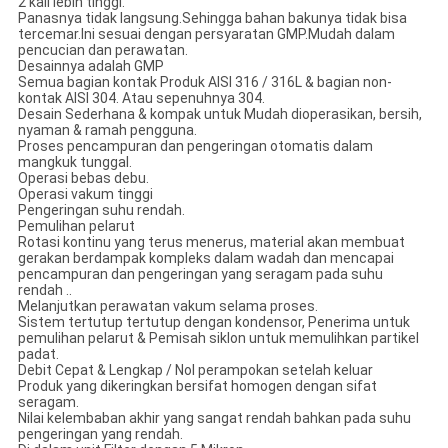
2 kali lebih tinggi.
Panasnya tidak langsung.Sehingga bahan bakunya tidak bisa
tercemar.Ini sesuai dengan persyaratan GMP.Mudah dalam
pencucian dan perawatan.
Desainnya adalah GMP
Semua bagian kontak Produk AISI 316 / 316L & bagian non-
kontak AISI 304. Atau sepenuhnya 304.
Desain Sederhana & kompak untuk Mudah dioperasikan, bersih,
nyaman & ramah pengguna.
Proses pencampuran dan pengeringan otomatis dalam
mangkuk tunggal.
Operasi bebas debu.
Operasi vakum tinggi
Pengeringan suhu rendah.
Pemulihan pelarut
Rotasi kontinu yang terus menerus, material akan membuat
gerakan berdampak kompleks dalam wadah dan mencapai
pencampuran dan pengeringan yang seragam pada suhu
rendah ..
Melanjutkan perawatan vakum selama proses.
Sistem tertutup tertutup dengan kondensor, Penerima untuk
pemulihan pelarut & Pemisah siklon untuk memulihkan partikel
padat.
Debit Cepat & Lengkap / Nol perampokan setelah keluar
Produk yang dikeringkan bersifat homogen dengan sifat
seragam.
Nilai kelembaban akhir yang sangat rendah bahkan pada suhu
pengeringan yang rendah.