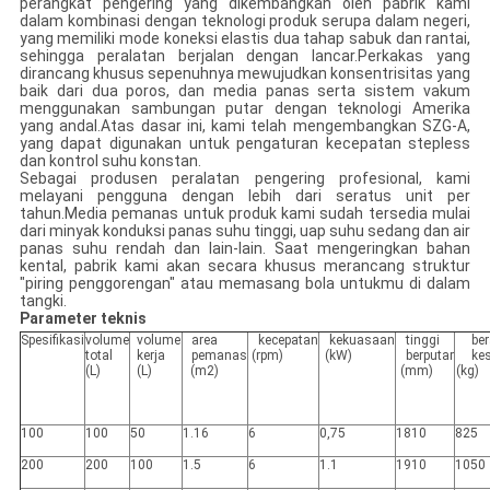
perangkat pengering yang dikembangkan oleh pabrik kami
dalam kombinasi dengan teknologi produk serupa dalam negeri,
yang memiliki mode koneksi elastis dua tahap sabuk dan rantai,
sehingga peralatan berjalan dengan lancar.Perkakas yang
dirancang khusus sepenuhnya mewujudkan konsentrisitas yang
baik dari dua poros, dan media panas serta sistem vakum
menggunakan sambungan putar dengan teknologi Amerika
yang andal.Atas dasar ini, kami telah mengembangkan SZG-A,
yang dapat digunakan untuk pengaturan kecepatan stepless
dan kontrol suhu konstan.
Sebagai produsen peralatan pengering profesional, kami
melayani pengguna dengan lebih dari seratus unit per
tahun.Media pemanas untuk produk kami sudah tersedia mulai
dari minyak konduksi panas suhu tinggi, uap suhu sedang dan air
panas suhu rendah dan lain-lain. Saat mengeringkan bahan
kental, pabrik kami akan secara khusus merancang struktur
"piring penggorengan" atau memasang bola untukmu di dalam
tangki.
Parameter teknis
Spesifikasi
volume
volume
area
kecepatan
kekuasaan
tinggi
ber
total
kerja
pemanas
(rpm)
(kW)
berputar
ke
(L)
(L)
(m2)
(mm)
(kg)
100
100
50
1.16
6
0,75
1810
825
200
200
100
1.5
6
1.1
1910
1050